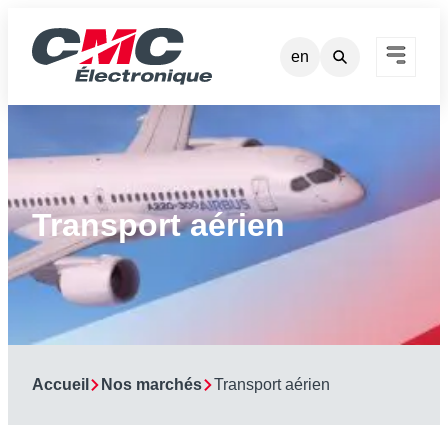
Aller
au
en
contenu
Transport aérien
Accueil
Nos marchés
Transport aérien