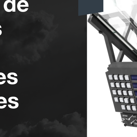
 de
s
es
es