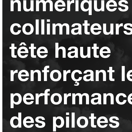
numériques
collimateur
tête haute
renforçant l
performanc
des pilotes